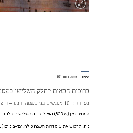
תיאור
חוות דעת (0)
ברוכים הבאים לחלק השלישי במסע ה
בסדרה זו 10 מפגשים בני כשעה ורבע – וחצי
המחיר כאן (800₪) הוא לסדרה השלישית בלבד.
ניתן לרכוש את 3 סדרות השנה כולה: ימי-ביניים (500₪), רנסנס (500₪) וברוק (800₪) במחיר מוזל: 1̶8̶0̶0₪ 1620₪.