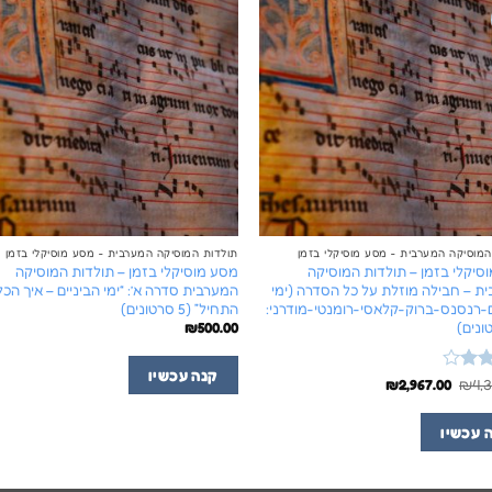
המוסיקה המערבית - מסע מוסיקלי בזמן
תולדות המוסיקה המערבית - מסע מוסיקלי בזמן
סיקלי בזמן – תולדות המוסיקה
מסע מוסיקלי בזמן – תולדות המוסיקה
ת – חבילה מוזלת על כל הסדרה (ימי
המערבית סדרה א’: “ימי הביניים – איך הכל
ם-רנסנס-ברוק-קלאסי-רומנטי-מודרני:
התחיל” (5 סרטונים)
₪
500.00
קנה עכשיו
המחיר
המחיר
₪
2,967.00
₪
4,
המקורי
הנוכחי
היה:
הוא:
₪2,967.00.
₪4,300.00.
 עכשיו