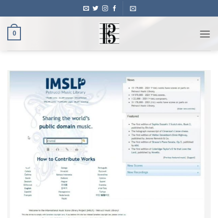
Ski
t
conten
0