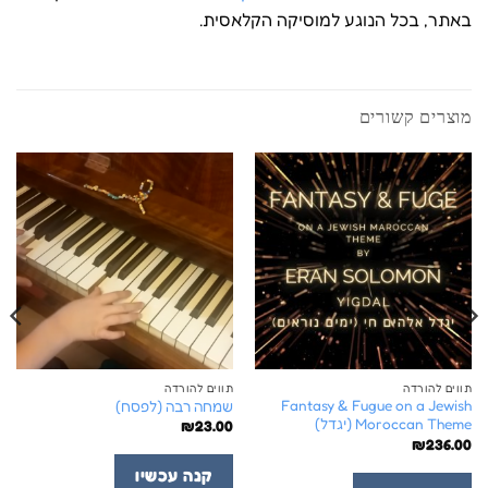
באתר, בכל הנוגע למוסיקה הקלאסית.
מוצרים קשורים
תווים להורדה
תווים להורדה
Fantasy & Fugue on a Jewish
שמחה רבה (לפסח)
Moroccan Theme (יגדל)
₪
23.00
₪
236.00
קנה עכשיו