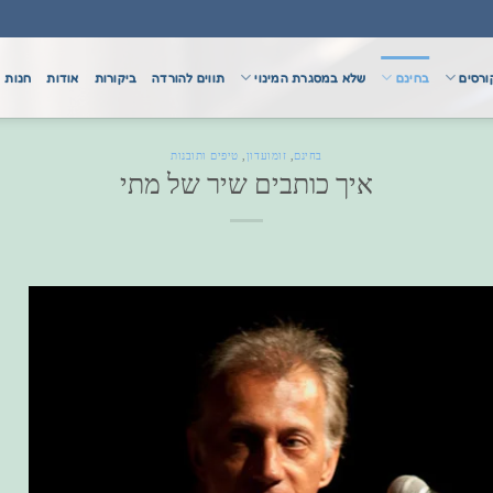
ורסים
בחינם
שלא במסגרת המינוי
תווים להורדה
ביקורות
אודות
חנות
בחינם
,
זומועדון
,
טיפים ותובנות
איך כותבים שיר של מתי