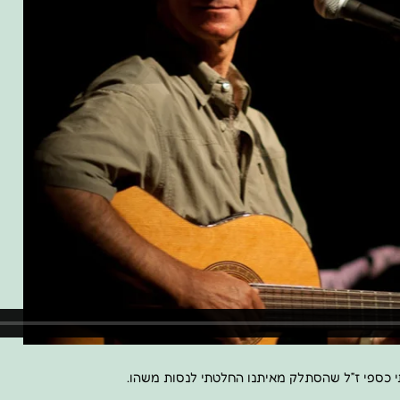
 כספי ז”ל שהסתלק מאיתנו החלטתי לנסות משהו.