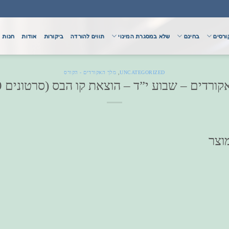
ורסים
בחינם
שלא במסגרת המינוי
תווים להורדה
ביקורות
אודות
חנות
UNCATEGORIZED
,
מלך האקורדים - הקורס
ורדים – שבוע י”ד – הוצאת קו הבס (סרטונים 38-39)
וצר