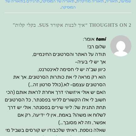
שמיעה
,
תיאוריה
,
תיאוריה מוזיקלית
,
תיאוריה של המוסיקה
,
תרגילים בתיאוריה של
המוסיקה
.
2 THOUGHTS ON “
איך לבנות אקורד SUS. בקלי קלות
”
tami
אומר:
שלום רב!
תודה על האתר והסרטונים החינמיים,
אך יש לי בעיה-
כיוון שב”ה יש לי חסימה לאינטרנט,
הוא רק מראה לי את כותרות הסרטונים, אך את
הסרטונים עצמם- לא.(כולל סרטון זה…)
האם יש אולי איזושהי דרך אחרת לראות אותם (הכי
חשוב לי אלו הקשורים לליווי בפסנתר, כל הסרטונים
תחת התגית של: ליווי שירים בפסנתר. אולי יש דרך
לשלוח או משהו? באמת, אין לי ידיעה, רק אם
אפשר, וזה לא מסובך…)
שאלה נוספת, ראיתי שלכבודו יש קורסים בשביל מי