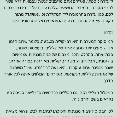
ל”עזרה נוספת”, ואליהם אתם מוזמנים לגשת עצמאית ללא קשר
לרצף הקורסי, במידה והנושאים שלהם עונים על דברים הנצרכים
לכם, כגון עזרה בהרמוניה ליד המקלדת וכו’. אשתדל מתוך
הקורס עצמו להפנות ברגעים המתאימים אל הסרטונים הללו.
מבוא
המוסיקה המערבית היא רב-קולית מטבעה. כלומר שרוב הזמן
אנו שומעים יותר מגובה אחד של צלילים, בעוצמות שונות,
בבת-אחת. בהחלט יתכנו מצבים של כמה מנגינות עצמאיות
בו-זמנית, אבל רוב הזמן, הרב קוליות מאורגנת בצורה אחרת:
ישנה מנגינה אחת עיקרית, והיא נעה דרך “מזג-אויר” משתנה
של אגודות צליליות הנקראות “אקורדים” המלווים אותה לכל אורך
הדרך.
המכלול הצלילי הזה וגם הכללים הנדרשים כדי לייצר סביבה כזו
נקראים בשם “הרמוניה”.
לכן הבסיס לעיבוד מנגינות והפיכתן לניתנות לביצוע הוא מציאת