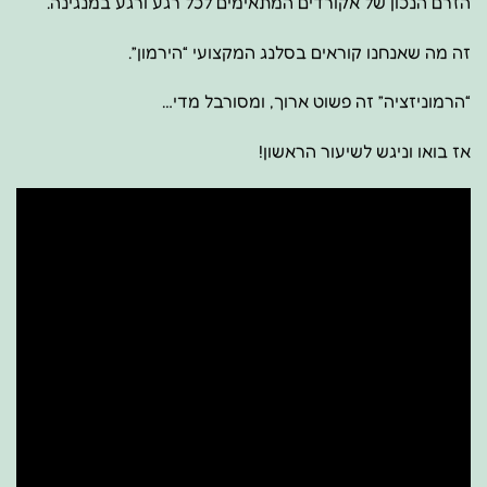
הזרם הנכון של אקורדים המתאימים לכל רגע ורגע במנגינה.
זה מה שאנחנו קוראים בסלנג המקצועי “הירמון”.
“הרמוניזציה” זה פשוט ארוך, ומסורבל מדי…
אז בואו וניגש לשיעור הראשון!