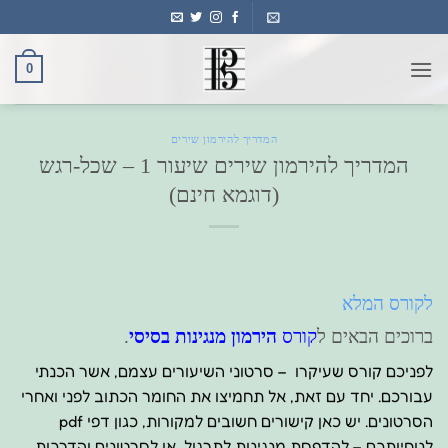
Ski
t
conten
0
המדריך להירמון שירים
המדריך להירמון שירים שיעור 1 – שכל-רגש
(דוגמא חינם)
לקורס המלא
ברוכים הבאים ל
קורס
הירמון מנגינות בסיסי
.
לפניכם קורס שעיקרו – סרטוני השיעורים עצמם, אשר הכנתי
עבורכם. יחד עם זאת, אל תחמיצו את החומר הכתוב לפני ואחרי
הסרטונים. יש כאן קישורים חשובים למקורות, כגון דפי pdf
לנוחיותכם – להדפסת מנגינות לתרגול, או לסרטונים והדרכות