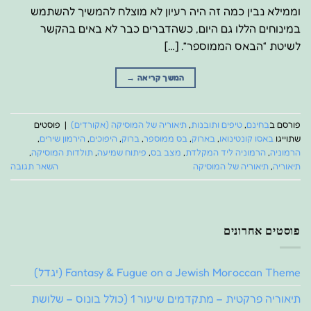
וממילא נבין כמה זה היה רעיון לא מוצלח להמשיך להשתמש
במינוחים הללו גם היום, כשהדברים כבר לא באים בהקשר
לשיטת “הבאס הממוספר”. […]
המשך קריאה
→
פורסם ב
בחינם
,
טיפים ותובנות
,
תיאוריה של המוסיקה (אקורדים)
|
פוסטים
שתוייגו
באסו קונטינואו
,
בארוק
,
בס ממוספר
,
ברוק
,
היפוכים
,
הירמון שירים
,
הרמוניה
,
הרמוניה ליד המקלדת
,
מצב בס
,
פיתוח שמיעה
,
תולדות המוסיקה
,
תיאוריה
,
תיאוריה של המוסיקה
השאר תגובה
פוסטים אחרונים
Fantasy & Fugue on a Jewish Moroccan Theme (יגדל)
תיאוריה פרקטית – מתקדמים שיעור 1 (כולל בונוס – שלושת