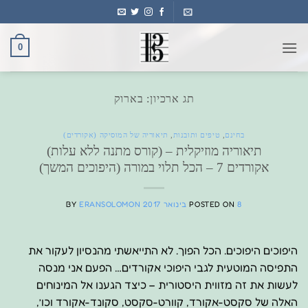
Ski
t
conten
0
תג ארכיון:
בארוק
בחינם
,
טיפים ותובנות
,
תיאוריה של המוסיקה (אקורדים)
תיאוריה מוזיקלית – (קורס מתנה ללא עלות)
אקורדים 7 – הכל תלוי במורה (היפוכים המשך)
8 בינואר 2017
POSTED ON
ERANSOLOMON
BY
היפוכים היפוכים. הכל הפוך. לא התייאשתי מהנסיון לעקור את
התפיסה המוטעית לגבי היפוכי אקורדים… הפעם אני מנסה
לעשות את זה מזווית היסטורית – כיצד הגענו אל המינוחים
האלה של סקסט-אקורד, קוורט-סקסט, סקונד-אקורד וכו’,