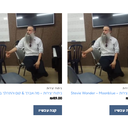
ירות
ניתוח יצירות
Stevie Wonder – Moonb
ניתוח יצירות – מה אברך & קום והתהלך 
₪
89.00
 עכשיו
קנה עכשיו