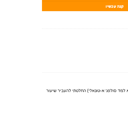
קנה עכשיו
מד סולפג’ א-טונאלי) החלטתי להעביר שיעור