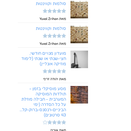
סולמות וקווינטות
דורג
5
מתוך
מאת Yuval Zrihan
5
סולמות וקווינטות
דורג
5
מתוך
מאת Yuval Zrihan
5
מועדון מנויים חודשי,
חצי-שנתי או שנתי (לימוד
מוזיקה אונליין)
דורג
5
מתוך
מאת יהודה זריף
5
מסע מוסיקלי בזמן -
תולדות המוסיקה
המערבית - חבילה מוזלת
על כל הסדרה (ימי
הביניים-רנסנס-ברוק-קלאסי-רומנטי-מ
43 סרטונים)
דורג
4
מאת אוריה