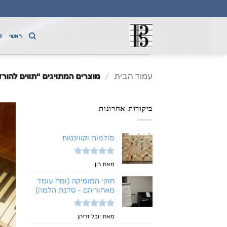
Ski
t
conten
ראשי
ק
עמוד הבית
/
מוצרים המתויגים “תווים להור
ביקורות אחרונות
סולמות וקווינטות
דורג
5
מתוך
מאת רון
5
חוקי המוסיקה (ומה עומד
מאחוריהם - סדנת הלמה)
דורג
5
מתוך
מאת יובל זריהן
5