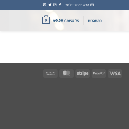
הרשמה לניוזלטר
התחברות
סל קניות /
0.00
₪
0
Cash
MasterCard
Stripe
PayPal
Visa
On
Delivery