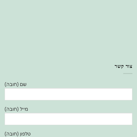
צור קשר
שם (חובה)
מייל (חובה)
טלפון (חובה)