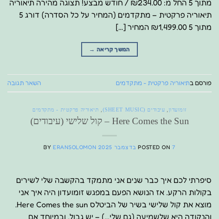
מתוך 5 החל מ: ₪234.00 / חודש מבצע! תצוגה מהירה תיאוריה
תיאוריה פרקטית – מתקדמים (המחיר על כל הסדרה) דורג 5
מתוך 5 ₪1,499.00 המחיר […]
המשך קריאה
→
פורסם ב
תיאוריה פרקטית - מתקדמים
השאר תגובה
זומועדון
,
עיבודים (SHEET MUSIC)
,
תיאוריה פרקטית - מתקדמים
Here Comes the Sun – קול שלישי (עיבודים)
7 בדצמבר 2025
POSTED ON
ERANSOLOMON
BY
סיפרתי לכם איך כבר שנים אני מתמקד בהקשבה שלי לשירים
בקולות הרקע. אז הנושא הפעם במפגש זומועדון היה איך אני
מוצא את קול שלישי בשיר של הביטלס Here Comes the sun.
והנקודה היא שלשמיעה (גם שלי…) – יש גבול. ובמיוחד אם