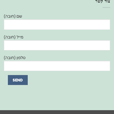
צור קשר
שם (חובה)
מייל (חובה)
טלפון (חובה)