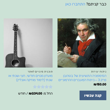
כבר קניתם?
התחברו כאן
ניתוח יצירות
תוכנית מינויים לאתר
הסימפוניה התשיעית של בטהובן
מועדון מנויים חודשי, חצי-שנתי או
פרק 3 – ניתוח המעברים ההרמונייים
שנתי (לימוד מוזיקה אונליין)
₪
150.00
דורג
5
מתוך
החל מ:
234.00
₪
/ חודש
קנה עכשיו
5