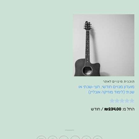
תוכנית מינויים לאתר
מועדון מנויים חודשי, חצי-שנתי או
שנתי (לימוד מוזיקה אונליין)
דורג
5
מתוך
החל מ:
234.00
₪
/ חודש
5