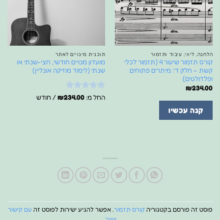
הלחנה, ליווי, עיבוד ותזמור
תוכנית מינויים לאתר
קורס תזמור שיעור 4 (תזמור לכלי
מועדון מנויים חודשי, חצי-שנתי או
קשת – חלק ד’: מיתרים פתוחים
שנתי (לימוד מוזיקה אונליין)
ופלז’ולטים)
₪
234.00
דורג
5
מתוך
החל מ:
234.00
₪
/ חודש
5
קנה עכשיו
פוסט זה פורסם בקטגוריה
קורס תזמור
. אפשר להגיע ישירות לפוסט זה
עם קישור
ישיר
.