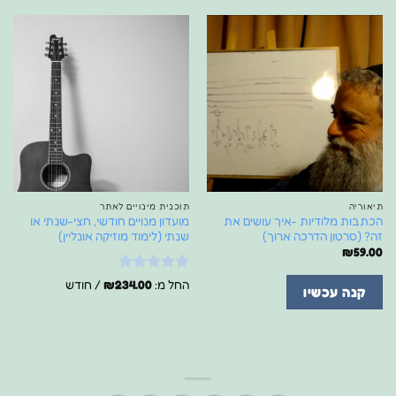
תיאוריה
תוכנית מינויים לאתר
הכתבות מלודיות -איך עושים את
מועדון מנויים חודשי, חצי-שנתי או
זה? (סרטון הדרכה ארוך)
שנתי (לימוד מוזיקה אונליין)
₪
59.00
דורג
5
מתוך
החל מ:
234.00
₪
/ חודש
קנה עכשיו
5