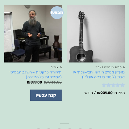
מבצע!
תוכנית מינויים לאתר
תיאוריה
מועדון מנויים חודשי, חצי-שנתי או
תיאוריה פרקטית – השלב הבסיסי
שנתי (לימוד מוזיקה אונליין)
(המחיר על כל הסדרה)
המחיר
המחיר
₪
899.00
₪
1,499.00
המקורי
הנוכחי
היה:
הוא:
דורג
5
מתוך
החל מ:
234.00
₪
/ חודש
₪899.00.
₪1,499.00.
קנה עכשיו
5