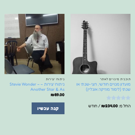
תוכנית מינויים לאתר
ניתוח יצירות
מועדון מנויים חודשי, חצי-שנתי או
ניתוח יצירות – Stevie Wonder –
שנתי (לימוד מוזיקה אונליין)
Another Star & As
₪
89.00
דורג
5
מתוך
החל מ:
234.00
₪
/ חודש
קנה עכשיו
5