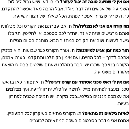
אם אין לי שמיעה טובה זה יכול לעזור?
ת: בוודאי שיש גבול ליכולות
השמיעה של אנשים וזה דבר מולד. אבל הרבה מאד אפשר להתקדם.
כי זה שריר שצריך ואפשר לפתח. הכל שאלה של רצון והשקעה.
מה קורה אם אני לא מצליח/ה?
ת: אם עברתם את הקורס וכל מטלותיו
ואתם מרגישים שזה לא זה, יוחזר לכם כספכם. או לחליפין, תקבלו
גישה לעשות שוב את הקורס במחזור הבא. מותנה בסיום מטלות.
תוך כמה זמן אגיע למיומנות?
ת: אורך הקורס כ10 שבועות. הוא מזניק
אתכם לדרך – לכל החיים, ועם אימון רק תלכו ותתקדמו בע”ה. אמנם,
הקורס בנוי כך שתרגישו כבר במהלכו שאתם שולטים בבסיס הוצאת
אקורדים משמיעה.
אם אין לי ראש טכני אסתדר עם קורס דיגיטלי?
ת: אין צורך כאן בראש
טכני מעבר לפתיחת מייל ולחיצה על פליי. יתרון לדעת איך מצלמים
את עצמכם מנגנים בסלפי…בכל מקרה, יש תמיכה טכנית לפתרון
בעיות.
לאיזה גילאים זה מתאים?
ת: הקורס מתאים בעיקרון לכל המעוניין.
אמנם אני מדבר בסרטונים בשפה המתאימה לבוגרים.